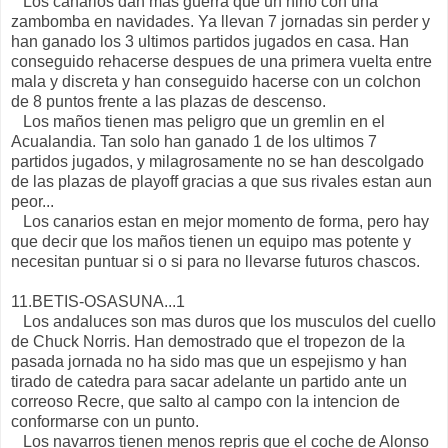
Los canarios dan mas guerra que un niño con una
zambomba en navidades. Ya llevan 7 jornadas sin perder y
han ganado los 3 ultimos partidos jugados en casa. Han
conseguido rehacerse despues de una primera vuelta entre
mala y discreta y han conseguido hacerse con un colchon
de 8 puntos frente a las plazas de descenso.
Los maños tienen mas peligro que un gremlin en el
Acualandia. Tan solo han ganado 1 de los ultimos 7
partidos jugados, y milagrosamente no se han descolgado
de las plazas de playoff gracias a que sus rivales estan aun
peor...
Los canarios estan en mejor momento de forma, pero hay
que decir que los maños tienen un equipo mas potente y
necesitan puntuar si o si para no llevarse futuros chascos.
11.BETIS-OSASUNA...1
Los andaluces son mas duros que los musculos del cuello
de Chuck Norris. Han demostrado que el tropezon de la
pasada jornada no ha sido mas que un espejismo y han
tirado de catedra para sacar adelante un partido ante un
correoso Recre, que salto al campo con la intencion de
conformarse con un punto.
Los navarros tienen menos repris que el coche de Alonso