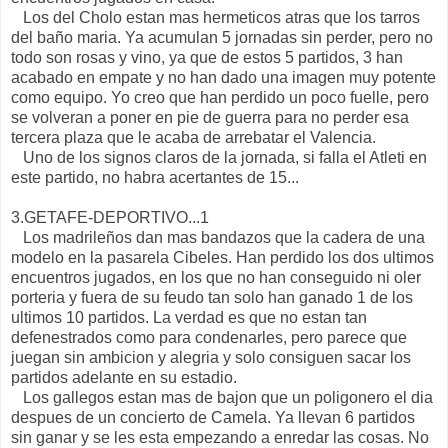
Los del Cholo estan mas hermeticos atras que los tarros
del baño maria. Ya acumulan 5 jornadas sin perder, pero no
todo son rosas y vino, ya que de estos 5 partidos, 3 han
acabado en empate y no han dado una imagen muy potente
como equipo. Yo creo que han perdido un poco fuelle, pero
se volveran a poner en pie de guerra para no perder esa
tercera plaza que le acaba de arrebatar el Valencia.
Uno de los signos claros de la jornada, si falla el Atleti en
este partido, no habra acertantes de 15...
3.GETAFE-DEPORTIVO...1
Los madrileños dan mas bandazos que la cadera de una
modelo en la pasarela Cibeles. Han perdido los dos ultimos
encuentros jugados, en los que no han conseguido ni oler
porteria y fuera de su feudo tan solo han ganado 1 de los
ultimos 10 partidos. La verdad es que no estan tan
defenestrados como para condenarles, pero parece que
juegan sin ambicion y alegria y solo consiguen sacar los
partidos adelante en su estadio.
Los gallegos estan mas de bajon que un poligonero el dia
despues de un concierto de Camela. Ya llevan 6 partidos
sin ganar y se les esta empezando a enredar las cosas. No