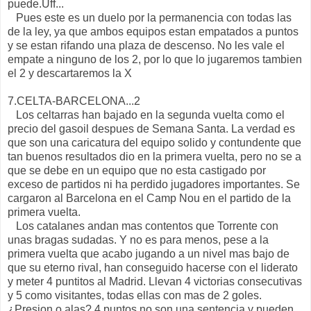
puede.Uff...
Pues este es un duelo por la permanencia con todas las
de la ley, ya que ambos equipos estan empatados a puntos
y se estan rifando una plaza de descenso. No les vale el
empate a ninguno de los 2, por lo que lo jugaremos tambien
el 2 y descartaremos la X
7.CELTA-BARCELONA...2
Los celtarras han bajado en la segunda vuelta como el
precio del gasoil despues de Semana Santa. La verdad es
que son una caricatura del equipo solido y contundente que
tan buenos resultados dio en la primera vuelta, pero no se a
que se debe en un equipo que no esta castigado por
exceso de partidos ni ha perdido jugadores importantes. Se
cargaron al Barcelona en el Camp Nou en el partido de la
primera vuelta.
Los catalanes andan mas contentos que Torrente con
unas bragas sudadas. Y no es para menos, pese a la
primera vuelta que acabo jugando a un nivel mas bajo de
que su eterno rival, han conseguido hacerse con el liderato
y meter 4 puntitos al Madrid. Llevan 4 victorias consecutivas
y 5 como visitantes, todas ellas con mas de 2 goles.
¿Presion o alas? 4 puntos no son una sentencia y pueden