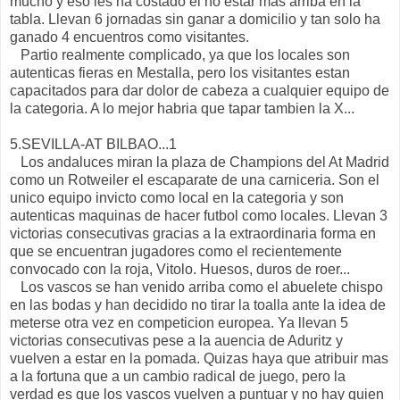
mucho y eso les ha costado el no estar mas arriba en la
tabla. Llevan 6 jornadas sin ganar a domicilio y tan solo ha
ganado 4 encuentros como visitantes.
Partio realmente complicado, ya que los locales son
autenticas fieras en Mestalla, pero los visitantes estan
capacitados para dar dolor de cabeza a cualquier equipo de
la categoria. A lo mejor habria que tapar tambien la X...
5.SEVILLA-AT BILBAO...1
Los andaluces miran la plaza de Champions del At Madrid
como un Rotweiler el escaparate de una carniceria. Son el
unico equipo invicto como local en la categoria y son
autenticas maquinas de hacer futbol como locales. Llevan 3
victorias consecutivas gracias a la extraordinaria forma en
que se encuentran jugadores como el recientemente
convocado con la roja, Vitolo. Huesos, duros de roer...
Los vascos se han venido arriba como el abuelete chispo
en las bodas y han decidido no tirar la toalla ante la idea de
meterse otra vez en competicion europea. Ya llevan 5
victorias consecutivas pese a la auencia de Aduritz y
vuelven a estar en la pomada. Quizas haya que atribuir mas
a la fortuna que a un cambio radical de juego, pero la
verdad es que los vascos vuelven a puntuar y no hay quien