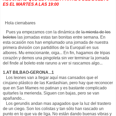
ES EL MARTES A LAS 19:00
Hola cierrabares
Pues ya empezamos con la dinámica de
la mierda de los
boletos
las jornadas estas tan bonitas entre semana. En
esta ocasión nos han emplumado una jornada de nuestra
primera división con partidillos de la Europalí en sus
albores. Mu emocionante, oiga... En fin, hagamos de tripas
corazón y demos una pingoleta sin ver terminar la jornada
del finde al boleto este raruno a ver si rascamos algo...
1.AT BILBAO-GERONA...1
Los leones van a llegar aquí mas cansados que el
cirujano plástico de las Kardashian, pero hay que reconocer
que en San Mames no patinan y es bastante complicado
quitarles la merienda. Siguen con bajas, pero se van
apañando...
Los gerundis andan mas apagados que la luz del trastero
de un ciego. Son los colistas y tan sólo han rascado un
punto en lo que va de liga. No están dando buenas vibras y