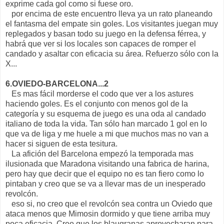
exprime cada gol como si fuese oro.
por encima de este encuentro lleva ya un rato planeando
el fantasma del empate sin goles. Los visitantes juegan muy
replegados y basan todo su juego en la defensa férrea, y
habrá que ver si los locales son capaces de romper el
candado y asaltar con eficacia su área. Refuerzo sólo con la
X...
6.OVIEDO-BARCELONA...2
Es mas fácil morderse el codo que ver a los astures
haciendo goles. Es el conjunto con menos gol de la
categoría y su esquema de juego es una oda al candado
italiano de toda la vida. Tan sólo han marcado 1 gol en lo
que va de liga y me huele a mi que muchos mas no van a
hacer si siguen de esta tesitura.
La afición del Barcelona empezó la temporada mas
ilusionada que Maradona visitando una fabrica de harina,
pero hay que decir que el equipo no es tan fiero como lo
pintaban y creo que se va a llevar mas de un inesperado
revolcón.
eso si, no creo que el revolcón sea contra un Oviedo que
ataca menos que Mimosin dormido y que tiene arriba muy
poca eficacia. Creo que los blaugranas aprovecharan para