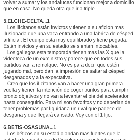
volver a sumar y los andaluces funcionan mejor a domicilio
que en casa. No queda otra que ir a triple...
5.ELCHE-CELTA...1
Los ilicitanos están invictos y tienen a su afición mas
ilusionada que una vaca entrando a una fabrica de césped
artificial. El equipo esta muy equilibrado y tiene pegada.
Están invictos y en su estadio se sienten intocables.
Los gallegos esta temporada tienen mas las X que la
videoteca de un exministro y parece que en todos sus
partidos van a remolque. No es para decir que estén
jugando mal, pero dan la impresión de saltar al césped
desganados y a la expectativa.
Creo que los ilicitanos van a hacer una gran primera
vuelta y tienen la intención de coger puntos para cumplir
pronto objetivos y no van a levantar el pie del acelerador
hasta conseguirlo. Para mi son favoritos y no deberían de
tener problemas par liquidar a un rival que padece de
desgana y que llegará cansado. Voy con el 1 fijo.
6.BETIS-OSASUNA...1
Los béticos en su estadio andan mas fuertes que la
patada de uno de los de Desokupa y acostumbran a ser