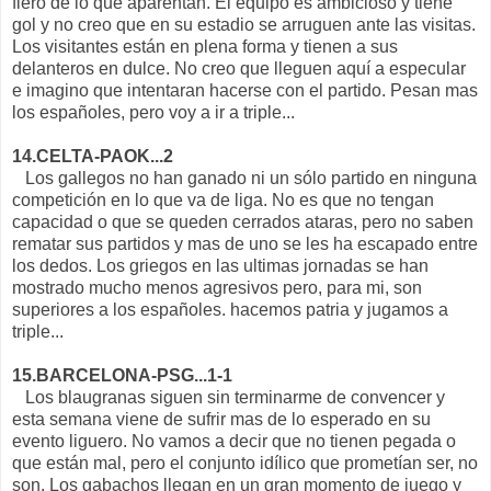
fiero de lo que aparentan. El equipo es ambicioso y tiene
gol y no creo que en su estadio se arruguen ante las visitas.
Los visitantes están en plena forma y tienen a sus
delanteros en dulce. No creo que lleguen aquí a especular
e imagino que intentaran hacerse con el partido. Pesan mas
los españoles, pero voy a ir a triple...
14.CELTA-PAOK...2
Los gallegos no han ganado ni un sólo partido en ninguna
competición en lo que va de liga. No es que no tengan
capacidad o que se queden cerrados ataras, pero no saben
rematar sus partidos y mas de uno se les ha escapado entre
los dedos. Los griegos en las ultimas jornadas se han
mostrado mucho menos agresivos pero, para mi, son
superiores a los españoles. hacemos patria y jugamos a
triple...
15.BARCELONA-PSG...1-1
Los blaugranas siguen sin terminarme de convencer y
esta semana viene de sufrir mas de lo esperado en su
evento liguero. No vamos a decir que no tienen pegada o
que están mal, pero el conjunto idílico que prometían ser, no
son. Los gabachos llegan en un gran momento de juego y