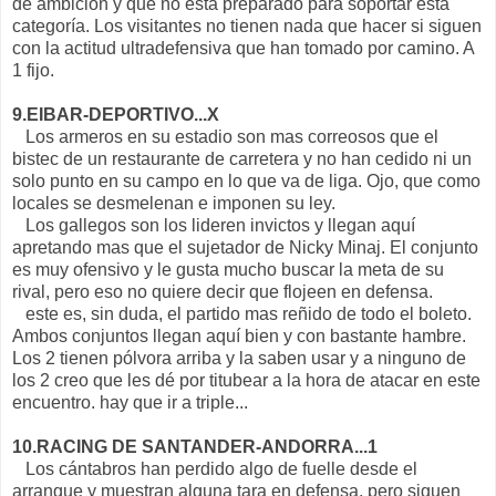
de ambición y que no esta preparado para soportar esta
categoría. Los visitantes no tienen nada que hacer si siguen
con la actitud ultradefensiva que han tomado por camino. A
1 fijo.
9.EIBAR-DEPORTIVO...X
Los armeros en su estadio son mas correosos que el
bistec de un restaurante de carretera y no han cedido ni un
solo punto en su campo en lo que va de liga. Ojo, que como
locales se desmelenan e imponen su ley.
Los gallegos son los lideren invictos y llegan aquí
apretando mas que el sujetador de Nicky Minaj. El conjunto
es muy ofensivo y le gusta mucho buscar la meta de su
rival, pero eso no quiere decir que flojeen en defensa.
este es, sin duda, el partido mas reñido de todo el boleto.
Ambos conjuntos llegan aquí bien y con bastante hambre.
Los 2 tienen pólvora arriba y la saben usar y a ninguno de
los 2 creo que les dé por titubear a la hora de atacar en este
encuentro. hay que ir a triple...
10.RACING DE SANTANDER-ANDORRA...1
Los cántabros han perdido algo de fuelle desde el
arranque y muestran alguna tara en defensa, pero siguen