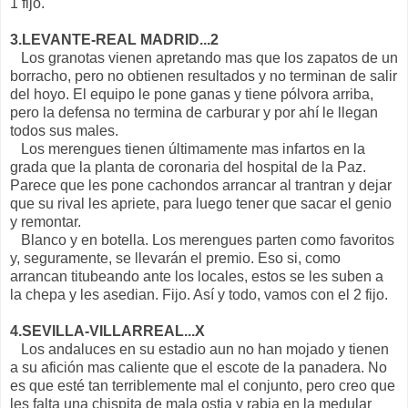
1 fijo.
3.LEVANTE-REAL MADRID...2
Los granotas vienen apretando mas que los zapatos de un
borracho, pero no obtienen resultados y no terminan de salir
del hoyo. El equipo le pone ganas y tiene pólvora arriba,
pero la defensa no termina de carburar y por ahí le llegan
todos sus males.
Los merengues tienen últimamente mas infartos en la
grada que la planta de coronaria del hospital de la Paz.
Parece que les pone cachondos arrancar al trantran y dejar
que su rival les apriete, para luego tener que sacar el genio
y remontar.
Blanco y en botella. Los merengues parten como favoritos
y, seguramente, se llevarán el premio. Eso si, como
arrancan titubeando ante los locales, estos se les suben a
la chepa y les asedian. Fijo. Así y todo, vamos con el 2 fijo.
4.SEVILLA-VILLARREAL...X
Los andaluces en su estadio aun no han mojado y tienen
a su afición mas caliente que el escote de la panadera. No
es que esté tan terriblemente mal el conjunto, pero creo que
les falta una chispita de mala ostia y rabia en la medular