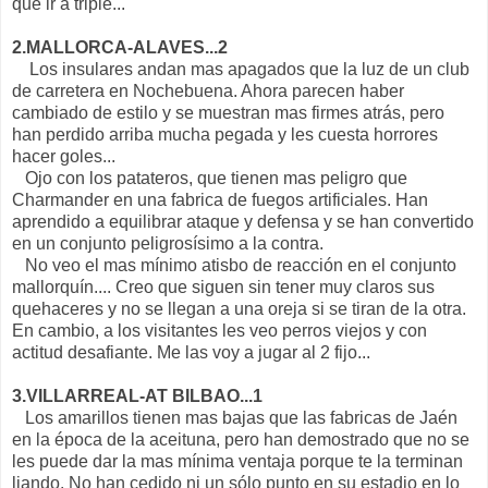
que ir a triple...
2.MALLORCA-ALAVES...2
Los insulares andan mas apagados que la luz de un club
de carretera en Nochebuena. Ahora parecen haber
cambiado de estilo y se muestran mas firmes atrás, pero
han perdido arriba mucha pegada y les cuesta horrores
hacer goles...
Ojo con los patateros, que tienen mas peligro que
Charmander en una fabrica de fuegos artificiales. Han
aprendido a equilibrar ataque y defensa y se han convertido
en un conjunto peligrosísimo a la contra.
No veo el mas mínimo atisbo de reacción en el conjunto
mallorquín.... Creo que siguen sin tener muy claros sus
quehaceres y no se llegan a una oreja si se tiran de la otra.
En cambio, a los visitantes les veo perros viejos y con
actitud desafiante. Me las voy a jugar al 2 fijo...
3.VILLARREAL-AT BILBAO...1
Los amarillos tienen mas bajas que las fabricas de Jaén
en la época de la aceituna, pero han demostrado que no se
les puede dar la mas mínima ventaja porque te la terminan
liando. No han cedido ni un sólo punto en su estadio en lo