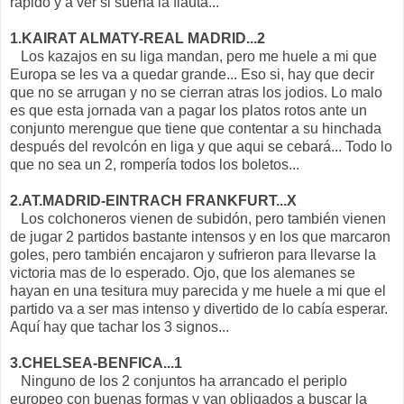
rápido y a ver si suena la flauta...
1.KAIRAT ALMATY-REAL MADRID...2
Los kazajos en su liga mandan, pero me huele a mi que
Europa se les va a quedar grande... Eso si, hay que decir
que no se arrugan y no se cierran atras los jodios. Lo malo
es que esta jornada van a pagar los platos rotos ante un
conjunto merengue que tiene que contentar a su hinchada
después del revolcón en liga y que aqui se cebará... Todo lo
que no sea un 2, rompería todos los boletos...
2.AT.MADRID-EINTRACH FRANKFURT...X
Los colchoneros vienen de subidón, pero también vienen
de jugar 2 partidos bastante intensos y en los que marcaron
goles, pero también encajaron y sufrieron para llevarse la
victoria mas de lo esperado. Ojo, que los alemanes se
hayan en una tesitura muy parecida y me huele a mi que el
partido va a ser mas intenso y divertido de lo cabía esperar.
Aquí hay que tachar los 3 signos...
3.CHELSEA-BENFICA...1
Ninguno de los 2 conjuntos ha arrancado el periplo
europeo con buenas formas y van obligados a buscar la