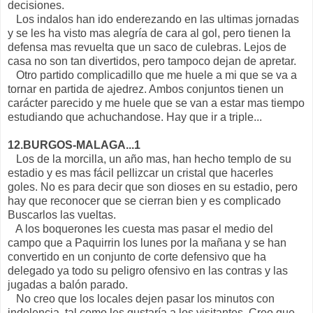
decisiones.
Los indalos han ido enderezando en las ultimas jornadas
y se les ha visto mas alegría de cara al gol, pero tienen la
defensa mas revuelta que un saco de culebras. Lejos de
casa no son tan divertidos, pero tampoco dejan de apretar.
Otro partido complicadillo que me huele a mi que se va a
tornar en partida de ajedrez. Ambos conjuntos tienen un
carácter parecido y me huele que se van a estar mas tiempo
estudiando que achuchandose. Hay que ir a triple...
12.BURGOS-MALAGA...1
Los de la morcilla, un año mas, han hecho templo de su
estadio y es mas fácil pellizcar un cristal que hacerles
goles. No es para decir que son dioses en su estadio, pero
hay que reconocer que se cierran bien y es complicado
Buscarlos las vueltas.
A los boquerones les cuesta mas pasar el medio del
campo que a Paquirrin los lunes por la mañana y se han
convertido en un conjunto de corte defensivo que ha
delegado ya todo su peligro ofensivo en las contras y las
jugadas a balón parado.
No creo que los locales dejen pasar los minutos con
indolencia, tal como les gustaría a los visitantes. Creo que