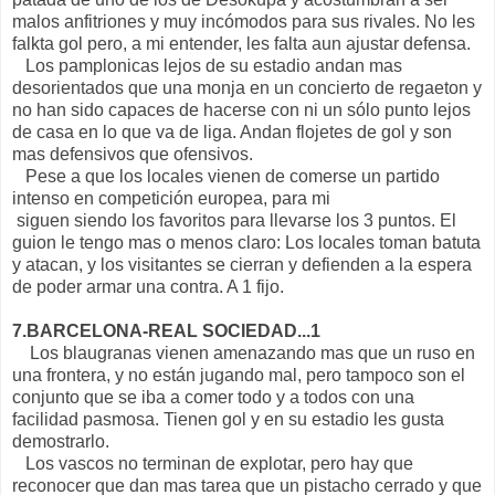
malos anfitriones y muy incómodos para sus rivales. No les
falkta gol pero, a mi entender, les falta aun ajustar defensa.
Los pamplonicas lejos de su estadio andan mas
desorientados que una monja en un concierto de regaeton y
no han sido capaces de hacerse con ni un sólo punto lejos
de casa en lo que va de liga. Andan flojetes de gol y son
mas defensivos que ofensivos.
Pese a que los locales vienen de comerse un partido
intenso en competición europea, para mi
siguen siendo los favoritos para llevarse los 3 puntos. El
guion le tengo mas o menos claro: Los locales toman batuta
y atacan, y los visitantes se cierran y defienden a la espera
de poder armar una contra. A 1 fijo.
7.BARCELONA-REAL SOCIEDAD...1
Los blaugranas vienen amenazando mas que un ruso en
una frontera, y no están jugando mal, pero tampoco son el
conjunto que se iba a comer todo y a todos con una
facilidad pasmosa. Tienen gol y en su estadio les gusta
demostrarlo.
Los vascos no terminan de explotar, pero hay que
reconocer que dan mas tarea que un pistacho cerrado y que