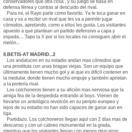
conservadores que otra cosa , y su juego se basa en
defensa férrea y contras al descuido del rival.
Para mi, el Rayo parte como favorito. Ya le toca ganar en
casa y va a recibir un rival que les va a permitir jugar
cómodos, apretando, como a ellos les gusta. Los visitantes
apuesto a que plantean un partido defensivo a capa y
espada.... Tapo la X por si los locales no consiguen abrir el
melón...
8.BETIS-AT MADRID...2
Los andaluces en su estadio andan mas cómodos que
una prostituta con unas bragas viejas. Son un equipo que
últimamente tienen mucho gol y al que es dificil contener en
la medular, donde tienen mucho empuje y también aprietan
a la portería rival.
Los colchoneros tienen a su afición mas nerviosa que la
amiga fea de la despedida entrando al boys. Vienen de
llevarse un antológico revolcón en su periplo europeo y
lejos de su estadio no han sido capaces de ganar aun en
liga.
Partidazo. Los colchoneros llegan aquí con 2 días mas de
descanso y con un cabreo monumental en la grada,
mientras que los visitantes llegan con menos descanso,