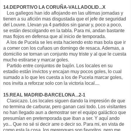
14.DEPORTIVO LA CORUÑA-VALLADOLID...X
Los gallegos han ido aflojando en las ultimas jornadas y
tienen a su afición mas disgustada que el jefe de seguridad
del Louvre. Llevan ya 4 partidos sin ganar y, poco a poco,
se están descolgando en la tabla. Para mi, andan bastante
mas flojos en defensa que al inicio de temporada.
A los de Pucela se les esta haciendo esto mas bola que ir
a comer con los cuñaos un domingo de resaca. Ademas, a
domicilio se tornan un conjunto muy triste y al que le cuesta
mucho estirarse y marcar goles.
Partido entre conjuntos de bajón. Los locales en su
estadio están invictos y encajan muy pocos goles, lo cual
sumado a lo que les cuesta a los de Pucela marcar goles,
nos invita a reforzar solo con la victoria local....
15.REAL MADRID-BARCELONA...2-1
Clasicazo. Los locales siguen dando la impresión de que
no termina de carburar, pero ganan casi todo. Los visitantes
no han llegado aun a demostrar ser el equipo galáctico que
presumían en pretemporada que iban a ser. Y aquí ando
yo... Que no sé si decir arre o decir so. Para mi, en vista de
como esta la cosa, los merengues son favoritos, pero me