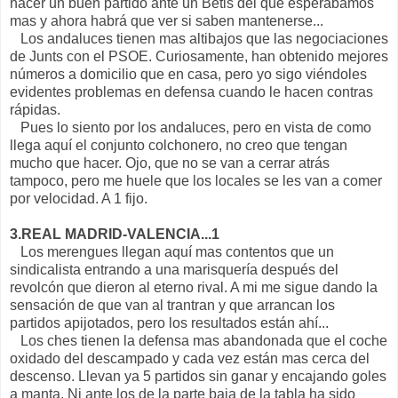
hacer un buen partido ante un Betis del que esperábamos
mas y ahora habrá que ver si saben mantenerse...
Los andaluces tienen mas altibajos que las negociaciones
de Junts con el PSOE. Curiosamente, han obtenido mejores
números a domicilio que en casa, pero yo sigo viéndoles
evidentes problemas en defensa cuando le hacen contras
rápidas.
Pues lo siento por los andaluces, pero en vista de como
llega aquí el conjunto colchonero, no creo que tengan
mucho que hacer. Ojo, que no se van a cerrar atrás
tampoco, pero me huele que los locales se les van a comer
por velocidad. A 1 fijo.
3.REAL MADRID-VALENCIA...1
Los merengues llegan aquí mas contentos que un
sindicalista entrando a una marisquería después del
revolcón que dieron al eterno rival. A mi me sigue dando la
sensación de que van al trantran y que arrancan los
partidos apijotados, pero los resultados están ahí...
Los ches tienen la defensa mas abandonada que el coche
oxidado del descampado y cada vez están mas cerca del
descenso. Llevan ya 5 partidos sin ganar y encajando goles
a manta. Ni ante los de la parte baja de la tabla ha sido