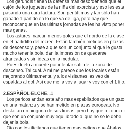
Los gerundís tienen la defensa mas desordenada que el
cajón de los juguetes de la niña del exorcista y eso les esta
pasando una cara factura. Son penúltimos y tan sólo han
ganado 1 partido en lo que va de liga, pero hay que
reconocer que en las ultimas jornadas se les ha visto poner
mas ganas.
Los astures marcan menos goles que el gordo de la clase
en el partidillo del recreo. Están también metidos en plazas
de descenso y, pese a que son un conjunto al que le gusta
mucho tener la bola, dan la impresión de quedarse
atrancados y sin ideas en la medular.
Pues duelo a muerte por intentar salir de la zona de
descenso. Tal cual. A mi me parece que los locales están
mejorando últimamente, y a los visitantes les veo de
espaldas al gol, Así que me la voy a jugar y voy con el 1 fijo.
2.ESPÀÑOL-ELCHE...1
Los pericos andan este año mas espabilados que un gato
en una matanza y se han metido en plazas europeas. No
destacan en ninguna de sus lineas, pero hay que reconocer
que son un conjunto muy equilibrado al que no se le debe
dejar la bola.
Ojo con los ilicitanos que tienen mas peligro que Ábalos