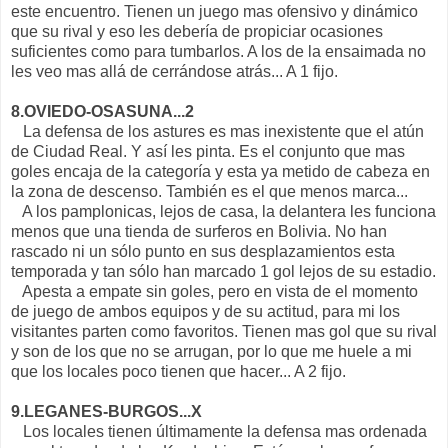
este encuentro. Tienen un juego mas ofensivo y dinámico
que su rival y eso les debería de propiciar ocasiones
suficientes como para tumbarlos. A los de la ensaimada no
les veo mas allá de cerrándose atrás... A 1 fijo.
8.OVIEDO-OSASUNA...2
La defensa de los astures es mas inexistente que el atún
de Ciudad Real. Y así les pinta. Es el conjunto que mas
goles encaja de la categoría y esta ya metido de cabeza en
la zona de descenso. También es el que menos marca...
A los pamplonicas, lejos de casa, la delantera les funciona
menos que una tienda de surferos en Bolivia. No han
rascado ni un sólo punto en sus desplazamientos esta
temporada y tan sólo han marcado 1 gol lejos de su estadio.
Apesta a empate sin goles, pero en vista de el momento
de juego de ambos equipos y de su actitud, para mi los
visitantes parten como favoritos. Tienen mas gol que su rival
y son de los que no se arrugan, por lo que me huele a mi
que los locales poco tienen que hacer... A 2 fijo.
9.LEGANES-BURGOS...X
Los locales tienen últimamente la defensa mas ordenada