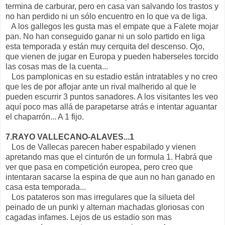
termina de carburar, pero en casa van salvando los trastos y
no han perdido ni un sólo encuentro en lo que va de liga.
A los gallegos les gusta mas el empate que a Falete mojar
pan. No han conseguido ganar ni un solo partido en liga
esta temporada y están muy cerquita del descenso. Ojo,
que vienen de jugar en Europa y pueden haberseles torcido
las cosas mas de la cuenta...
Los pamplonicas en su estadio están intratables y no creo
que les de por aflojar ante un rival malherido al que le
pueden escurrir 3 puntos sanadores. A los visitantes les veo
aquí poco mas allá de parapetarse atrás e intentar aguantar
el chaparrón... A 1 fijo.
7.RAYO VALLECANO-ALAVES...1
Los de Vallecas parecen haber espabilado y vienen
apretando mas que el cinturón de un formula 1. Habrá que
ver que pasa en competición europea, pero creo que
intentaran sacarse la espina de que aun no han ganado en
casa esta temporada...
Los patateros son mas irregulares que la silueta del
peinado de un punki y alternan machadas gloriosas con
cagadas infames. Lejos de us estadio son mas