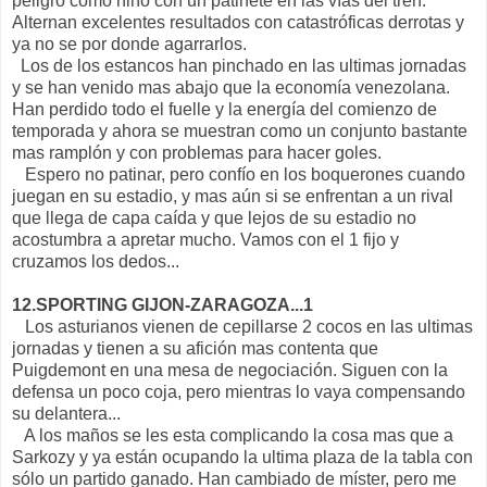
peligro como niño con un patinete en las vías del tren.
Alternan excelentes resultados con catastróficas derrotas y
ya no se por donde agarrarlos.
Los de los estancos han pinchado en las ultimas jornadas
y se han venido mas abajo que la economía venezolana.
Han perdido todo el fuelle y la energía del comienzo de
temporada y ahora se muestran como un conjunto bastante
mas ramplón y con problemas para hacer goles.
Espero no patinar, pero confío en los boquerones cuando
juegan en su estadio, y mas aún si se enfrentan a un rival
que llega de capa caída y que lejos de su estadio no
acostumbra a apretar mucho. Vamos con el 1 fijo y
cruzamos los dedos...
12.SPORTING GIJON-ZARAGOZA...1
Los asturianos vienen de cepillarse 2 cocos en las ultimas
jornadas y tienen a su afición mas contenta que
Puigdemont en una mesa de negociación. Siguen con la
defensa un poco coja, pero mientras lo vaya compensando
su delantera...
A los maños se les esta complicando la cosa mas que a
Sarkozy y ya están ocupando la ultima plaza de la tabla con
sólo un partido ganado. Han cambiado de míster, pero me