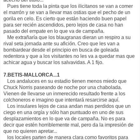
Pues tiene toda la pinta que los ilicitanos se van a comer
el marrón y se van a llevar mas ostias que el pecho de un
gorila en celo. Es cierto que están haciendo buen papel
para ser recién ascendidos, pero lejos de casa no han
pasado del empate en lo que va de campaña.
Me extrañaría que los blaugranas dieran un respiro a su
rival seta jornada ante su afición. Creo que les van a
bombardear desde el principio en busca de goleada
redentora y que a los visitantes no les va a quedar mas que
achicar agua y buscar los salvavidas. A 1 fijo.
7.BETIS-MALLORCA...1
Los andaluces en su estadio tienen menos miedo que
Chuck Norris paseando de noche por una chabolada.
Vienen de llevarse un inmerecido resultado frente a los
colchoneros e imagino que intentará resarcirse aquí.
Los insulares lejos de casa andan mas perdidos que un
ciego en una orgía y sólo han puntuado en uno de sus
desplazamientos en lo que va de campaña. No es para
decir que estén horriblemente mal, pero da la impresión de
que no quieren apretar...
los locales parten de manera clara como favoritos para