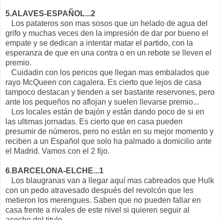
5.ALAVES-ESPAÑOL...2
Los patateros son mas sosos que un helado de agua del
grifo y muchas veces den la impresión de dar por bueno el
empate y se dedican a intentar matar el partido, con la
esperanza de que en una contra o en un rebote se lleven el
premio.
Cuidadin con los pericos que llegan mas embalados que
rayo McQueen con cagalera. Es cierto que lejos de casa
tampoco destacan y tienden a ser bastante reservones, pero
ante los pequeños no aflojan y suelen llevarse premio...
Los locales están de bajón y están dando poco de si en
las ultimas jornadas. Es cierto que en casa pueden
presumir de números, pero no están en su mejor momento y
reciben a un Español que solo ha palmado a domicilio ante
el Madrid. Vamos con el 2 fijo.
6.BARCELONA-ELCHE...1
Los blaugranas van a llegar aquí mas cabreados que Hulk
con un pedo atravesado después del revolcón que les
metieron los merengues. Saben que no pueden fallar en
casa frente a rivales de este nivel si quieren seguir al
acecho del titulo...