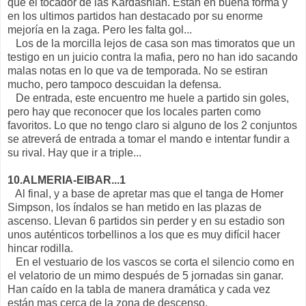
que el tocador de las Kardashian. Están en buena forma y
en los ultimos partidos han destacado por su enorme
mejoría en la zaga. Pero les falta gol...
Los de la morcilla lejos de casa son mas timoratos que un
testigo en un juicio contra la mafia, pero no han ido sacando
malas notas en lo que va de temporada. No se estiran
mucho, pero tampoco descuidan la defensa.
De entrada, este encuentro me huele a partido sin goles,
pero hay que reconocer que los locales parten como
favoritos. Lo que no tengo claro si alguno de los 2 conjuntos
se atreverá de entrada a tomar el mando e intentar fundir a
su rival. Hay que ir a triple...
10.ALMERIA-EIBAR...1
Al final, y a base de apretar mas que el tanga de Homer
Simpson, los índalos se han metido en las plazas de
ascenso. Llevan 6 partidos sin perder y en su estadio son
unos auténticos torbellinos a los que es muy difícil hacer
hincar rodilla.
En el vestuario de los vascos se corta el silencio como en
el velatorio de un mimo después de 5 jornadas sin ganar.
Han caído en la tabla de manera dramática y cada vez
están mas cerca de la zona de descenso.