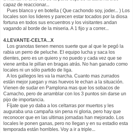
capaz de reaccionar...
Pues blanco y en botella ( Que cachondo soy, joder... ) Los
locales son los lideres y parecen estar tocados por la diosa
fortuna en todos sus encuentros y los visitantes andan
vagando al borde de la miseria. A 1 fijo y a correr...
4.LEVANTE-CELTA...X
Los granotas tienen menos suerte que al que le pegó la
rabia un perro de peluche. El equipo lucha y saca los
dientes, pero es un quiero y no puedo y cada vez que se
viene arriba le pillan en bragas atrás. No han ganado como
locales ni un sólo partido de liga.
A los gallegos les va la marcha. Cuanto mas zurrados
están mejor juegan y mas huevos le echan a la situación.
Vienen de sudar en Pamplona mas que los sobacos de
Camacho, pero de arramblar con los 3 puntos sin darse un
pijo de importancia.
Fíjate que yo daba a los celtarras por muertos y les
auguraba una campaña sin pena ni gloria, pero hay que
reconocer que en las ultimas jornadas han mejorado. Los
locales le ponen ganas, pero no llegan y en su estadio esta
temporada están horribles. Voy a ir a triple...