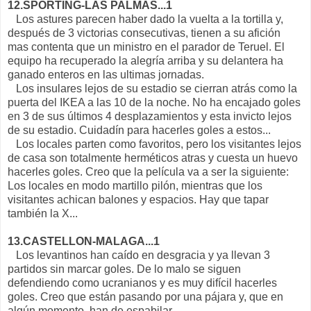
12.SPORTING-LAS PALMAS...1
Los astures parecen haber dado la vuelta a la tortilla y,
después de 3 victorias consecutivas, tienen a su afición
mas contenta que un ministro en el parador de Teruel. El
equipo ha recuperado la alegría arriba y su delantera ha
ganado enteros en las ultimas jornadas.
Los insulares lejos de su estadio se cierran atrás como la
puerta del IKEA a las 10 de la noche. No ha encajado goles
en 3 de sus últimos 4 desplazamientos y esta invicto lejos
de su estadio. Cuidadín para hacerles goles a estos...
Los locales parten como favoritos, pero los visitantes lejos
de casa son totalmente herméticos atras y cuesta un huevo
hacerles goles. Creo que la película va a ser la siguiente:
Los locales en modo martillo pilón, mientras que los
visitantes achican balones y espacios. Hay que tapar
también la X...
13.CASTELLON-MALAGA...1
Los levantinos han caído en desgracia y ya llevan 3
partidos sin marcar goles. De lo malo se siguen
defendiendo como ucranianos y es muy difícil hacerles
goles. Creo que están pasando por una pájara y, que en
algún momento, han de espabilar.