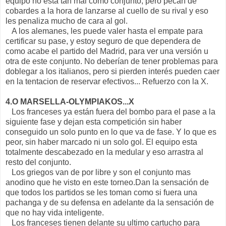
equipo no esta tan mal como conjunto, pero pecan de
cobardes a la hora de lanzarse al cuello de su rival y eso
les penaliza mucho de cara al gol.
A los alemanes, les puede valer hasta el empate para
certificar su pase, y estoy seguro de que dependera de
como acabe el partido del Madrid, para ver una versión u
otra de este conjunto. No deberían de tener problemas para
doblegar a los italianos, pero si pierden interés pueden caer
en la tentacion de reservar efectivos... Refuerzo con la X.
4.O MARSELLA-OLYMPIAKOS...X
Los franceses ya están fuera del bombo para el pase a la
siguiente fase y dejan esta competición sin haber
conseguido un solo punto en lo que va de fase. Y lo que es
peor, sin haber marcado ni un solo gol. El equipo esta
totalmente descabezado en la medular y eso arrastra al
resto del conjunto.
Los griegos van de por libre y son el conjunto mas
anodino que he visto en este torneo.Dan la sensación de
que todos los partidos se les toman como si fuera una
pachanga y de su defensa en adelante da la sensación de
que no hay vida inteligente.
Los franceses tienen delante su ultimo cartucho para