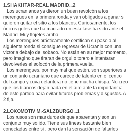
1.SHAKHTAR-REAL MADRID...2
Los ucranianos ya dieron un buen revolcón a los
merengues en la primera ronda y van obligados a ganar si
quieren quitar el sitio a los blancos. Curiosamente, los
únicos goles que ha marcado en esta fase ha sido ante el
Madrid. Muy flojetes arriba...
Los merengues prácticamente certifican su pase a al
siguiente ronda si consigue regresar de Ucrania con una
victoria debajo del sobaco. No están en su mejor momento,
pero imagino que tiraran de orgullo torero e intentaran
devolverles el sofocón de la primera vuelta.
Los merengues, por muy mal que estén, son superiores a
un conjunto ucraniano que carece de talento en el centro
del campo y cuya delantera no tiene mucha chispa. No creo
que los blancos dejan nada en el aire ante la importancia
de este partido para evitar futuros problemas y disgustos. A
2 fija.
2.LOKOMOTIV M.-SALZBURGO...1
Los rusos son mas duros de que aparentan y son un
conjunto muy solido. Tiene sus lineas bastante bien
conectadas entre si , pero dan la sensación de faltarles