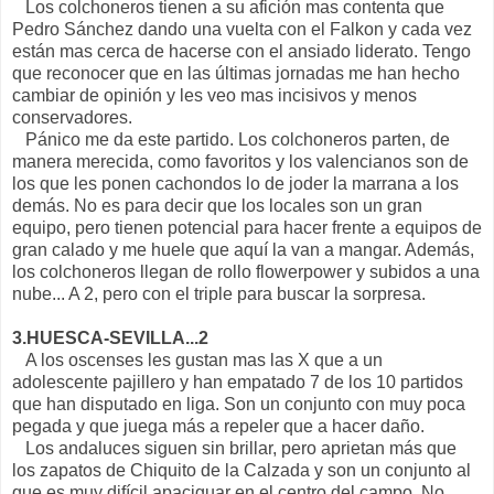
Los colchoneros tienen a su afición mas contenta que
Pedro Sánchez dando una vuelta con el Falkon y cada vez
están mas cerca de hacerse con el ansiado liderato. Tengo
que reconocer que en las últimas jornadas me han hecho
cambiar de opinión y les veo mas incisivos y menos
conservadores.
Pánico me da este partido. Los colchoneros parten, de
manera merecida, como favoritos y los valencianos son de
los que les ponen cachondos lo de joder la marrana a los
demás. No es para decir que los locales son un gran
equipo, pero tienen potencial para hacer frente a equipos de
gran calado y me huele que aquí la van a mangar. Además,
los colchoneros llegan de rollo flowerpower y subidos a una
nube... A 2, pero con el triple para buscar la sorpresa.
3.HUESCA-SEVILLA...2
A los oscenses les gustan mas las X que a un
adolescente pajillero y han empatado 7 de los 10 partidos
que han disputado en liga. Son un conjunto con muy poca
pegada y que juega más a repeler que a hacer daño.
Los andaluces siguen sin brillar, pero aprietan más que
los zapatos de Chiquito de la Calzada y son un conjunto al
que es muy difícil apaciguar en el centro del campo. No