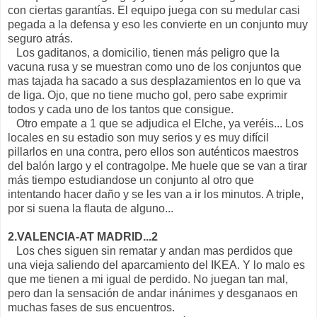
con ciertas garantías. El equipo juega con su medular casi
pegada a la defensa y eso les convierte en un conjunto muy
seguro atrás.
Los gaditanos, a domicilio, tienen más peligro que la
vacuna rusa y se muestran como uno de los conjuntos que
mas tajada ha sacado a sus desplazamientos en lo que va
de liga. Ojo, que no tiene mucho gol, pero sabe exprimir
todos y cada uno de los tantos que consigue.
Otro empate a 1 que se adjudica el Elche, ya veréis... Los
locales en su estadio son muy serios y es muy difícil
pillarlos en una contra, pero ellos son auténticos maestros
del balón largo y el contragolpe. Me huele que se van a tirar
más tiempo estudiandose un conjunto al otro que
intentando hacer daño y se les van a ir los minutos. A triple,
por si suena la flauta de alguno...
2.VALENCIA-AT MADRID...2
Los ches siguen sin rematar y andan mas perdidos que
una vieja saliendo del aparcamiento del IKEA. Y lo malo es
que me tienen a mi igual de perdido. No juegan tan mal,
pero dan la sensación de andar inánimes y desganaos en
muchas fases de sus encuentros.