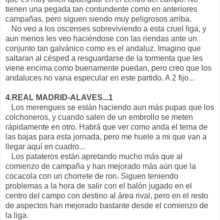
tienen una pegada tan contundente como en anteriores
campañas, pero siguen siendo muy peligrosos arriba.
No veo a los oscenses sobreviviendo a esta cruel liga, y
aun menos les veo haciéndose con las riendas ante un
conjunto tan galvánico como es el andaluz. Imagino que
saltaran al césped a resguardarse de la tormenta que les
viene encima como buenamente puedan, pero creo que los
andaluces no vana especular en este partido. A 2 fijo...
4.REAL MADRID-ALAVES...1
Los merengues se están haciendo aun más pupas que los
colchoneros, y cuando salen de un embrollo se meten
rápidamente en otro. Habrá que ver como anda el tema de
las bajas para esta jornada, pero me huele a mi que van a
llegar aquí en cuadro...
Los patateros están apretando mucho más que al
comienzo de campaña y han mejorado más aún que la
cocacola con un chorrete de ron. Siguen teniendo
problemas a la hora de salir con el balón jugado en el
centro del campo con destino al área rival, pero en el resto
de aspectos han mejorado bastante desde el comienzo de
la liga.