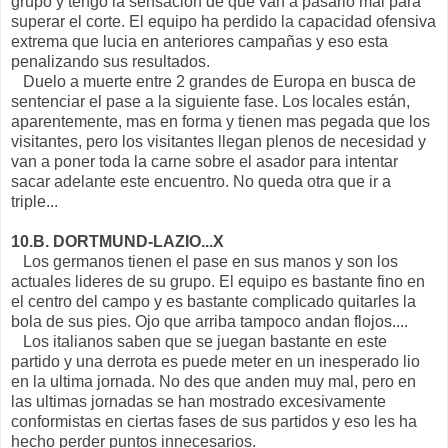
grupo y tengo la sensación de que van a pasarlo mal para
superar el corte. El equipo ha perdido la capacidad ofensiva
extrema que lucia en anteriores campañas y eso esta
penalizando sus resultados.
Duelo a muerte entre 2 grandes de Europa en busca de
sentenciar el pase a la siguiente fase. Los locales están,
aparentemente, mas en forma y tienen mas pegada que los
visitantes, pero los visitantes llegan plenos de necesidad y
van a poner toda la carne sobre el asador para intentar
sacar adelante este encuentro. No queda otra que ir a
triple...
10.B. DORTMUND-LAZIO...X
Los germanos tienen el pase en sus manos y son los
actuales lideres de su grupo. El equipo es bastante fino en
el centro del campo y es bastante complicado quitarles la
bola de sus pies. Ojo que arriba tampoco andan flojos....
Los italianos saben que se juegan bastante en este
partido y una derrota es puede meter en un inesperado lio
en la ultima jornada. No des que anden muy mal, pero en
las ultimas jornadas se han mostrado excesivamente
conformistas en ciertas fases de sus partidos y eso les ha
hecho perder puntos innecesarios.