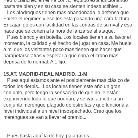
Pedro Sánchez en el Falcon. El equipo esta funcionando
bastante bien y en su casa se sienten indestructibles...
Los aladroques tienen mas abandonada la defensa que
Falete el regimen y eso les esta pasando una cara factura.
Encajan goles con facilidad en las contras de su rival y eso
hace que se corten a la hora de lanzarse al ataque.
Pues blanco y en botella. Los locales tienen a su favor el
momento, la calidad y el hecho de jugar en casa. Me huele
a mi que los visitantes poco mas tienen que hacer que
parapetarse atras y esperar a que corra el crono mas
deprisa de lo normal. A 1 fijo...
15.AT. MADRID-REAL MADRID...1-M
Pues aquí estamos ante el posiblemente mas clásico de
todos los derbis... Los locales tienen este año un gran
conjunto, pero tengo la sensación de que no le están
exprimiendo todo lo que podrían, y se van a medir a un
conjunto merengue plagado de estrellas y que funciona a
nivel individual a un nivel insospechado. Creo que los
merengues se van a llevar el premio...
Pues hasta aquí la de hoy, pajarracos