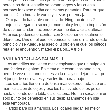
Los pericos tienen mas pólvora arriba que un barco pirata,
pero lejos de su estadio se tornan torpes y les cuesta
horrores lanzarse arriba con ciertas garantías. Para mi que
aun les falta horas de vuelo y piezas por encajar...
Otro partido bastante complicado. Ninguno de los 2
conjuntos llegan en su mejor momento y tengo la impresión
de que aun andan haciendo experimentos a estas alturas.
Aquí nos podemos encontrar con 2 escenarios totalmente
diferentes: Uno en el que los pericos tomen el mando desde
principio y se vuelque al asedio, u otro en el que los béticos
relajen el encuentro y maten el balón... A triple.
8.VILLARREAL-LAS PALMAS...1
Los amarillos me tienen mas despistado que un pulpo en
una fabrica de gaitas. Es cierto que están bastante bien,
pero de vez en cuando se les va la olla y se dejan llevar por
el juego de sus rivales y eso les tira para abajo.
Los canarios tienen la defensa mas desordenada que una
manifestación de cojos y eso les ha llevado de los pelos
hasta el fondo de la tabla clasificatoria. No han sacado ni un
solo punto de beneficio en sus desplazamientos en liga
esta temporada.
Partido para los amarillos. Los locales llegan en mejor