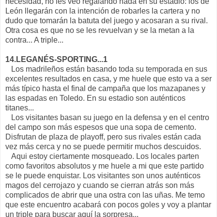
necesidad, no les veo regalando nada en su estadio: los de
León llegarán con la intención de robarles la cartera y no
dudo que tomarán la batuta del juego y acosaran a su rival.
Otra cosa es que no se les revuelvan y se la metan a la
contra... A triple...
14.LEGANÉS-SPORTING...1
Los madrileños están basando toda su temporada en sus
excelentes resultados en casa, y me huele que esto va a ser
más típico hasta el final de campaña que los mazapanes y
las espadas en Toledo. En su estadio son auténticos
titanes...
Los visitantes basan su juego en la defensa y en el centro
del campo son más espesos que una sopa de cemento.
Disfrutan de plaza de playoff, pero sus rivales están cada
vez más cerca y no se puede permitir muchos descuidos.
Aqui estoy ciertamente mosqueado. Los locales parten
como favoritos absolutos y me huele a mi que este partido
se le puede enquistar. Los visitantes son unos auténticos
magos del cerrojazo y cuando se cierran atrás son más
complicados de abrir que una ostra con las uñas. Me temo
que este encuentro acabará con pocos goles y voy a plantar
un triple para buscar aquí la sorpresa...