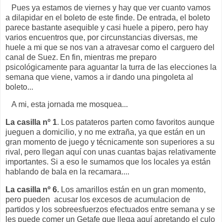
Pues ya estamos de viernes y hay que ver cuanto vamos
a dilapidar en el boleto de este finde. De entrada, el boleto
parece bastante asequible y casi huele a pipero, pero hay
varios encuentros que, por circunstancias diversas, me
huele a mi que se nos van a atravesar como el carguero del
canal de Suez. En fin, mientras me preparo
psicológicamente para aguantar la turra de las elecciones la
semana que viene, vamos a ir dando una pingoleta al
boleto...
A mi, esta jornada me mosquea...
La casilla nº 1
. Los patateros parten como favoritos aunque
jueguen a domicilio, y no me extraña, ya que están en un
gran momento de juego y técnicamente son superiores a su
rival, pero llegan aquí con unas cuantas bajas relativamente
importantes. Si a eso le sumamos que los locales ya están
hablando de bala en la recamara....
La casilla nº 6.
Los amarillos están en un gran momento,
pero pueden acusar los excesos de acumulacion de
partidos y los sobreesfuerzos efectuados entre semana y se
les puede comer un Getafe que llega aquí apretando el culo