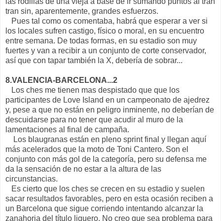
las rodillas de una vieja a base de ir sumando puntos al tran
tran sin, aparentemente, grandes esfuerzos.
Pues tal como os comentaba, habrá que esperar a ver si
los locales sufren castigo, físico o moral, en su encuentro
entre semana. De todas formas, en su estadio son muy
fuertes y van a recibir a un conjunto de corte conservador,
así que con tapar también la X, debería de sobrar...
8.VALENCIA-BARCELONA...2
Los ches me tienen mas despistado que que los
participantes de Love Island en un campeonato de ajedrez
y, pese a que no están en peligro inminente, no deberían de
descuidarse para no tener que acudir al muro de la
lamentaciones al final de campaña.
Los blaugranas están en pleno sprint final y llegan aquí
más acelerados que la moto de Toni Cantero. Son el
conjunto con más gol de la categoría, pero su defensa me
da la sensación de no estar a la altura de las
circunstancias.
Es cierto que los ches se crecen en su estadio y suelen
sacar resultados favorables, pero en esta ocasión reciben a
un Barcelona que sigue corriendo intentando alcanzar la
zanahoria del título liguero. No creo que sea problema para