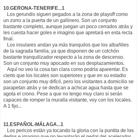
10.GERONA-TENERIFE...1
Los gerundis siguen pegados a la zona de playoff como
un zorro a la puerta de un gallinero. Son un conjunto
bastante completo, aunque juegan un poco cerrados atrás y
les cuesta hacer goles e imagino que apretará en esta recta
final.
Los insulares andan ya más tranquilos que los albañiles
de la sagrada familia, ya que disponen de un colchón
bastante tranquilizador respecto a la zona de descenso.
Son un conjunto muy apocado en sus desplazamientos.
Aquí no veo la cosa tan clara como podría aparentar. Es
cierto que los locales son superiores y que en su estadio
son un conjunto muy difícil, pero los visitantes a domicilio se
parapetan atrás y se dedican a achicar agua hasta que se
agota el crono. Pese a que no tengo muy claro si serán
capaces de romper la muralla visitante, voy con los locales.
A 1 fijo...
11.ESPAÑOL-MÁLAGA...1
Los pericos están ya tocando la gloria con la puntita de los
dedos e imagino que no levantarán el pedal del acelerador