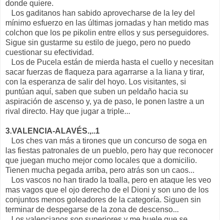
donde quiere.
Los gaditanos han sabido aprovecharse de la ley del
mínimo esfuerzo en las últimas jornadas y han metido mas
colchon que los pe pikolin entre ellos y sus perseguidores.
Sigue sin gustarme su estilo de juego, pero no puedo
cuestionar su efectividad.
Los de Pucela están de mierda hasta el cuello y necesitan
sacar fuerzas de flaqueza para agarrarse a la liana y tirar,
con la esperanza de salir del hoyo. Los visitantes, si
puntúan aquí, saben que suben un peldaño hacia su
aspiración de ascenso y, ya de paso, le ponen lastre a un
rival directo. Hay que jugar a triple...
3.VALENCIA-ALAVÉS.,..1
Los ches van más a tirones que un concurso de soga en
las fiestas patronales de un pueblo, pero hay que reconocer
que juegan mucho mejor como locales que a domicilio.
Tienen mucha pegada arriba, pero atrás son un caos...
Los vascos no han tirado la toalla, pero en ataque les veo
mas vagos que el ojo derecho de el Dioni y son uno de los
conjuntos menos goleadores de la categoría. Siguen sin
terminar de despegarse de la zona de descenso...
Los valencianos son superiores y me huele que se