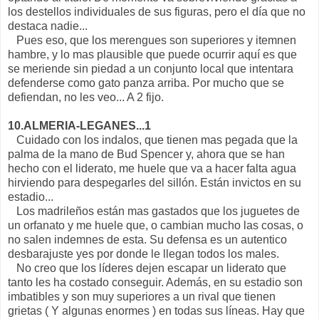
los destellos individuales de sus figuras, pero el día que no
destaca nadie...
Pues eso, que los merengues son superiores y itemnen
hambre, y lo mas plausible que puede ocurrir aquí es que
se meriende sin piedad a un conjunto local que intentara
defenderse como gato panza arriba. Por mucho que se
defiendan, no les veo... A 2 fijo.
10.ALMERIA-LEGANES...1
Cuidado con los indalos, que tienen mas pegada que la
palma de la mano de Bud Spencer y, ahora que se han
hecho con el liderato, me huele que va a hacer falta agua
hirviendo para despegarles del sillón. Están invictos en su
estadio...
Los madrileños están mas gastados que los juguetes de
un orfanato y me huele que, o cambian mucho las cosas, o
no salen indemnes de esta. Su defensa es un autentico
desbarajuste yes por donde le llegan todos los males.
No creo que los líderes dejen escapar un liderato que
tanto les ha costado conseguir. Además, en su estadio son
imbatibles y son muy superiores a un rival que tienen
grietas ( Y algunas enormes ) en todas sus líneas. Hay que