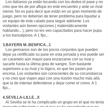
Los italianos ya están tocando con los dedos el pase y no
creo que les de por aflojar en este encuentro y ante un rival
menor. No es para decir que están en un gran momento de
juego, pero no deberían de tener problema para liquidar a
un equipo de este calado para seguir adelante. Los
visitantes aún tienen opciones ( matemáticamente
hablando... ), pero no les veo capacitados para hacer pupa
a los transalpinos. A 1 fijo...
3.BAYERN M.-BENFICA...1
Los germanos son de los pocos conjuntos que pueden
dejar ya certificado su pase en esta jornada y eso puede ser
un caramelo aún mayor para enzarzarse con su rival y
sacarle hasta la última gota de sangre. Son bastante
superiores a su rival y lo lógico, es que les pasen por
encima. Los visitantes son conscientes de su circunstancia
y no creo que viajen aquí con una ilusión mucho más allá
que la de intentar defenderse y dejar correr el crono. A 1
fijo...
4.SEVILLA-LILLE...X
Al Sevilla se le ha complicado un grupo en el que no tenía
pensado sufrir tanto y en el que se ha encontrado que no