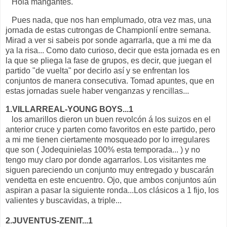
Hola mangantes.
Pues nada, que nos han emplumado, otra vez mas, una
jornada de estas cutrongas de Championlí entre semana.
Mirad a ver si sabeis por sonde agarrarla, que a mi me da
ya la risa... Como dato curioso, decir que esta jornada es en
la que se pliega la fase de grupos, es decir, que juegan el
partido "de vuelta" por decirlo así y se enfrentan los
conjuntos de manera consecutiva. Tomad apuntes, que en
estas jornadas suele haber venganzas y rencillas...
1.VILLARREAL-YOUNG BOYS...1
los amarillos dieron un buen revolcón á los suizos en el
anterior cruce y parten como favoritos en este partido, pero
a mi me tienen ciertamente mosqueado por lo irregulares
que son ( Jodequinielas 100% esta temporada... ) y no
tengo muy claro por donde agarrarlos. Los visitantes me
siguen pareciendo un conjunto muy entregado y buscarán
vendetta en este encuentro. Ojo, que ambos conjuntos aún
aspiran a pasar la siguiente ronda...Los clásicos a 1 fijo, los
valientes y buscavidas, a triple...
2.JUVENTUS-ZENIT...1