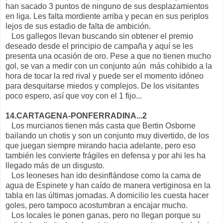
han sacado 3 puntos de ninguno de sus desplazamientos
en liga. Les falta mordiente arriba y pecan en sus periplos
lejos de sus estadio de falta de ambición.
Los gallegos llevan buscando sin obtener el premio
deseado desde el principio de campaña y aquí se les
presenta una ocasión de oro. Pese a que no tienen mucho
gol, se van a medir con un conjunto aún más cohibido a la
hora de tocar la red rival y puede ser el momento idóneo
para desquitarse miedos y complejos. De los visitantes
poco espero, así que voy con el 1 fijo...
14.CARTAGENA-PONFERRADINA...2
Los murcianos tienen más casta que Bertin Osborne
bailando un chotis y son un conjunto muy divertido, de los
que juegan siempre mirando hacia adelante, pero eso
también les convierte frágiles en defensa y por ahi les ha
llegado más de un disgusto.
Los leoneses han ido desinflándose como la cama de
agua de Espinete y han caído de manera vertiginosa en la
tabla en las últimas jornadas. A domicilio les cuesta hacer
goles, pero tampoco acostumbran a encajar mucho.
Los locales le ponen ganas, pero no llegan porque su