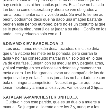
hay cenicientas ni hermanitas pobres. Esta fase no ha sido
tan buena como esperaban y ahora se ven obligados a
remar para intentar salir vivos de esta. Su rival lo tienen aún
peor y podríamos decir que ha dado una imagen bastante
peor en este periplo europeo, pero no es un conjunto al que
se le pueda ningunear ji dejar jugar a su aire... Confío en los
andaluces y refuerzo solo con el 1...
5.DINAMO KIEV-BARCELONA...2
Los ucranianos no están desahuciados, e incluso diría
que una victoria les mete en la pomada, pero cierran la
tabla y no han conseguido marcar ni un solo gol en lo que
va de esta fase. Juegan con su medular muy pegada atras,
y ni así consiguen ser eficaces en defensa y mantener su
meta a cero. Los blaugranas llevan una campaña de las de
mejor olvidar y en las últimas jornadas no han dado pie con
bola en ninguna competición. Necesitan ganar aquí para
tomar moralina y animar a los suyos. Vamos con el 2 fijo,...
6.ATALANTA-MANCHESTER UNITED...X
Cuida-din con este partido, que es un duelo a muerte a
manual. Se juegan el liderato entre los 2 y, aunque a los