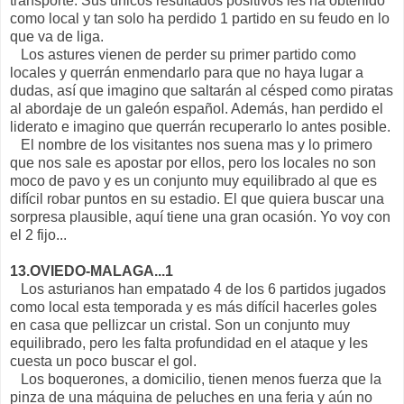
transporte. Sus únicos resultados positivos les ha obtenido
como local y tan solo ha perdido 1 partido en su feudo en lo
que va de liga.
Los astures vienen de perder su primer partido como
locales y querrán enmendarlo para que no haya lugar a
dudas, así que imagino que saltarán al césped como piratas
al abordaje de un galeón español. Además, han perdido el
liderato e imagino que querrán recuperarlo lo antes posible.
El nombre de los visitantes nos suena mas y lo primero
que nos sale es apostar por ellos, pero los locales no son
moco de pavo y es un conjunto muy equilibrado al que es
difícil robar puntos en su estadio. El que quiera buscar una
sorpresa plausible, aquí tiene una gran ocasión. Yo voy con
el 2 fijo...
13.OVIEDO-MALAGA...1
Los asturianos han empatado 4 de los 6 partidos jugados
como local esta temporada y es más difícil hacerles goles
en casa que pellizcar un cristal. Son un conjunto muy
equilibrado, pero les falta profundidad en el ataque y les
cuesta un poco buscar el gol.
Los boquerones, a domicilio, tienen menos fuerza que la
pinza de una máquina de peluches en una feria y aún no