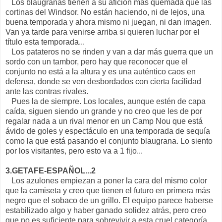
Los blaugranas tienen a su afición mas quemada que las
cortinas del Windsor. No están haciendo, ni de lejos, una
buena temporada y ahora mismo ni juegan, ni dan imagen.
Van ya tarde para venirse arriba si quieren luchar por el
título esta temporada...
Los patateros no se rinden y van a dar más guerra que un
sordo con un tambor, pero hay que reconocer que el
conjunto no está a la altura y es una auténtico caos en
defensa, donde se ven desbordados con cierta facilidad
ante las contras rivales.
Pues la de siempre. Los locales, aunque estén de capa
caída, siguen siendo un grande y no creo que les de por
regalar nada a un rival menor en un Camp Nou que está
ávido de goles y espectáculo en una temporada de sequía
como la que está pasando el conjunto blaugrana. Lo siento
por los visitantes, pero esto va a 1 fijo...
3.GETAFE-ESPAÑOL...2
Los azulones empiezan a poner la cara del mismo color
que la camiseta y creo que tienen el futuro en primera más
negro que el sobaco de un grillo. El equipo parece haberse
estabilizado algo y haber ganado solidez atrás, pero creo
que no es suficiente para sobrevivir a esta cruel categoría.