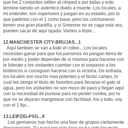
que los 2 conjuntos salten al césped a por todas y esto
termine siendo un autentico duelo a muerte. Los locales, a
mi entender, son superiores y juegan en su estadio, por lo
que partimos con el 1 como base, pero los colchoneros
tienen una gran plantilla, y si Simeone no se caga esta vez,
pueden sacar de aquí tajada. Vamos a triple...
12.MANCHESTER CITY-BRUJAS...1
Aquí también se van a batir el cobre... Los locales
necesitan ganar para que los parisinos no pongan tierra de
por medio y poder depender de si mismos para hacerse con
le liderato y los visitantes cuentan con el sorpasso a los
británicos si consiguen hacerse con la victoria. De entrada,
los locales son mucho mas potentes y el factor campo, lo
cual les otorga el titulo de favoritos para llevarse el gato al
agua, pero los visitantes no son moco de pavo y llegan aquí
con la necesidad de puntuar para no perder comba, por lo
que no se dejaran mangonear con facilidad. Asi y todo, voy
con el 1 fijo...
13.LEIPZIG-PSG...X
Los germanos han hecho una fase de grupos ciertamente
desesperante. Su paso por esta fase no ha sido tan malo