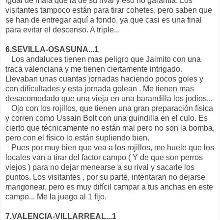
igual de mala que la de su rival y eso no garantía. Los
visitantes tampoco están para tirar cohetes, pero saben que
se han de entregar aquí a fondo, ya que casi es una final
para evitar el descenso. A triple...
6.SEVILLA-OSASUNA...1
Los andaluces tienen mas peligro que Jaimito con una
traca valenciana y me tienen ciertamente intrigado.
Llevaban unas cuantas jornadas haciendo pocos goles y
con dificultades y esta jornada golean . Me tienen mas
desacomodado que una vieja en una barandilla los jodios...
Ojo con los rojillos, que tienen una gran preparación física
y corren como Ussain Bolt con una guindilla en el culo. Es
cierto que técnicamente no están mal pero no son la bomba,
pero con el físico lo están supliendo bien.
Pues por muy bien que vea a los rojillos, me huele que los
locales van a tirar del factor campo ( Y de que son perros
viejos ) para no dejar menearse a su rival y sacarle los
puntos. Los visitantes , por su parte, intentaran no dejarse
mangonear, pero es muy difícil campar a tus anchas en este
campo... Me la juego al 1 fijo.
7.VALENCIA-VILLARREAL...1