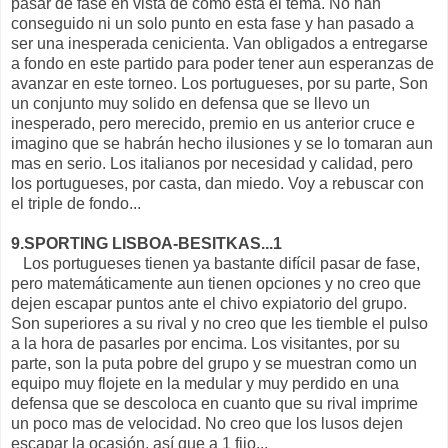
pasar de fase en vista de como esta el tema. No han
conseguido ni un solo punto en esta fase y han pasado a
ser una inesperada cenicienta. Van obligados a entregarse
a fondo en este partido para poder tener aun esperanzas de
avanzar en este torneo. Los portugueses, por su parte, Son
un conjunto muy solido en defensa que se llevo un
inesperado, pero merecido, premio en us anterior cruce e
imagino que se habrán hecho ilusiones y se lo tomaran aun
mas en serio. Los italianos por necesidad y calidad, pero
los portugueses, por casta, dan miedo. Voy a rebuscar con
el triple de fondo...
9.SPORTING LISBOA-BESITKAS...1
Los portugueses tienen ya bastante difícil pasar de fase,
pero matemáticamente aun tienen opciones y no creo que
dejen escapar puntos ante el chivo expiatorio del grupo.
Son superiores a su rival y no creo que les tiemble el pulso
a la hora de pasarles por encima. Los visitantes, por su
parte, son la puta pobre del grupo y se muestran como un
equipo muy flojete en la medular y muy perdido en una
defensa que se descoloca en cuanto que su rival imprime
un poco mas de velocidad. No creo que los lusos dejen
escapar la ocasión, así que a 1 fijo...