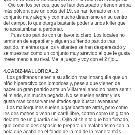
Ojo con los pericos, que se han destapado y tienen arriba
más pólvora que un obús del 19, se han tornado en un
conjunto muy alegre y con mucho dinamismo en su centro
del campo, lo que otorga bastante poder a unos killer que
no acostumbran a perdonar.
Pues otro partido con un favorito claro. Los locales no
terminan de espabilar y siguen sufriendo partido tras
partido, mientras que los visitantes se han desperezado y
se muestran como un conjunto muy atrevido al que le gusta
meter mano a su rival. Me la juego y voy con el 2 fijo...
4.CADIZ-MALLORCA...2
Los gaditanos tienen a su afición mas intranquila que un
niño hiperactivo con lombrices y, pese a que vienen de
hacer un gran partido ante un Villarreal anodino hasta sentir
el miedo, sin mucha pegada. No se suelen estirar y les
gusta mas conservar resultados que buscar aventuras.
Los mallorquines suelen jugar bastante atrás, pero como
les des metros o vean un carril libre, corren como un gitano
delante de un guardia civil. Ojito al chinito que han fichado,
que como le des espacio te prepara un malabarismo con la
bola que acaba en el fondo de la red de la manera más