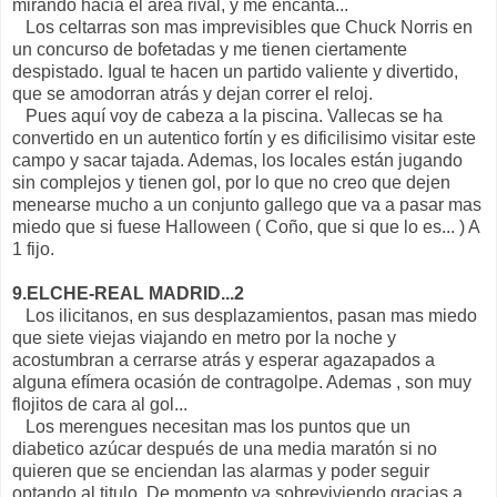
mirando hacia el área rival, y me encanta...
Los celtarras son mas imprevisibles que Chuck Norris en
un concurso de bofetadas y me tienen ciertamente
despistado. Igual te hacen un partido valiente y divertido,
que se amodorran atrás y dejan correr el reloj.
Pues aquí voy de cabeza a la piscina. Vallecas se ha
convertido en un autentico fortín y es dificilisimo visitar este
campo y sacar tajada. Ademas, los locales están jugando
sin complejos y tienen gol, por lo que no creo que dejen
menearse mucho a un conjunto gallego que va a pasar mas
miedo que si fuese Halloween ( Coño, que si que lo es... ) A
1 fijo.
9.ELCHE-REAL MADRID...2
Los ilicitanos, en sus desplazamientos, pasan mas miedo
que siete viejas viajando en metro por la noche y
acostumbran a cerrarse atrás y esperar agazapados a
alguna efímera ocasión de contragolpe. Ademas , son muy
flojitos de cara al gol...
Los merengues necesitan mas los puntos que un
diabetico azúcar después de una media maratón si no
quieren que se enciendan las alarmas y poder seguir
optando al titulo. De momento va sobreviviendo gracias a