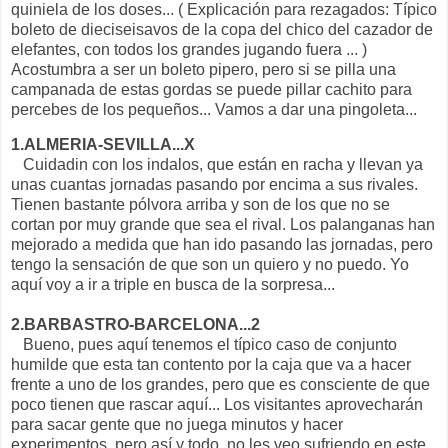
quiniela de los doses... ( Explicación para rezagados: Típico
boleto de dieciseisavos de la copa del chico del cazador de
elefantes, con todos los grandes jugando fuera ... )
Acostumbra a ser un boleto pipero, pero si se pilla una
campanada de estas gordas se puede pillar cachito para
percebes de los pequeños... Vamos a dar una pingoleta...
1.ALMERIA-SEVILLA...X
Cuidadin con los indalos, que están en racha y llevan ya
unas cuantas jornadas pasando por encima a sus rivales.
Tienen bastante pólvora arriba y son de los que no se
cortan por muy grande que sea el rival. Los palanganas han
mejorado a medida que han ido pasando las jornadas, pero
tengo la sensación de que son un quiero y no puedo. Yo
aquí voy a ir a triple en busca de la sorpresa...
2.BARBASTRO-BARCELONA...2
Bueno, pues aquí tenemos el típico caso de conjunto
humilde que esta tan contento por la caja que va a hacer
frente a uno de los grandes, pero que es consciente de que
poco tienen que rascar aquí... Los visitantes aprovecharán
para sacar gente que no juega minutos y hacer
experimentos, pero así y todo, no les veo sufriendo en este