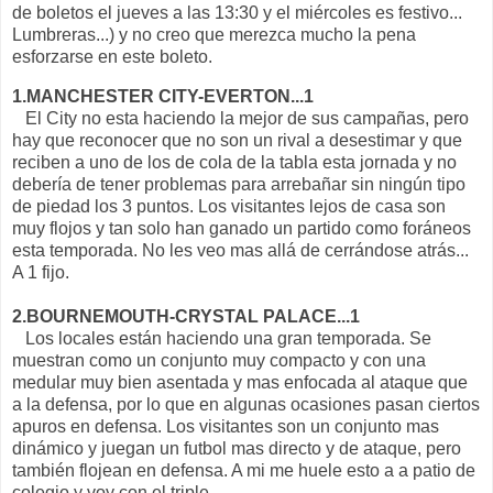
de boletos el jueves a las 13:30 y el miércoles es festivo...
Lumbreras...) y no creo que merezca mucho la pena
esforzarse en este boleto.
1.MANCHESTER CITY-EVERTON...1
El City no esta haciendo la mejor de sus campañas, pero
hay que reconocer que no son un rival a desestimar y que
reciben a uno de los de cola de la tabla esta jornada y no
debería de tener problemas para arrebañar sin ningún tipo
de piedad los 3 puntos. Los visitantes lejos de casa son
muy flojos y tan solo han ganado un partido como foráneos
esta temporada. No les veo mas allá de cerrándose atrás...
A 1 fijo.
2.BOURNEMOUTH-CRYSTAL PALACE...1
Los locales están haciendo una gran temporada. Se
muestran como un conjunto muy compacto y con una
medular muy bien asentada y mas enfocada al ataque que
a la defensa, por lo que en algunas ocasiones pasan ciertos
apuros en defensa. Los visitantes son un conjunto mas
dinámico y juegan un futbol mas directo y de ataque, pero
también flojean en defensa. A mi me huele esto a a patio de
colegio y voy con el triple...