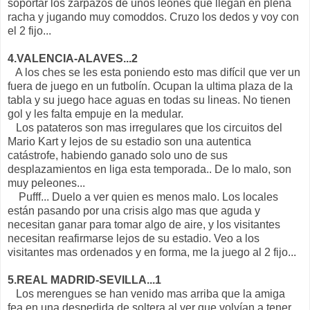
soportar los zarpazos de unos leones que llegan en plena
racha y jugando muy comoddos. Cruzo los dedos y voy con
el 2 fijo...
4.VALENCIA-ALAVES...2
A los ches se les esta poniendo esto mas difícil que ver un
fuera de juego en un futbolín. Ocupan la ultima plaza de la
tabla y su juego hace aguas en todas su lineas. No tienen
gol y les falta empuje en la medular.
Los patateros son mas irregulares que los circuitos del
Mario Kart y lejos de su estadio son una autentica
catástrofe, habiendo ganado solo uno de sus
desplazamientos en liga esta temporada.. De lo malo, son
muy peleones...
Pufff... Duelo a ver quien es menos malo. Los locales
están pasando por una crisis algo mas que aguda y
necesitan ganar para tomar algo de aire, y los visitantes
necesitan reafirmarse lejos de su estadio. Veo a los
visitantes mas ordenados y en forma, me la juego al 2 fijo...
5.REAL MADRID-SEVILLA...1
Los merengues se han venido mas arriba que la amiga
fea en una despedida de soltera al ver que volvían a tener