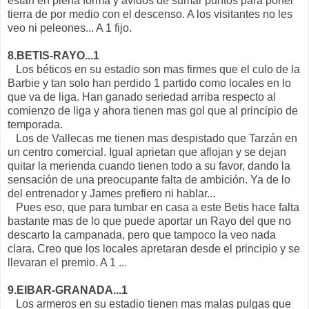
están en plena forma y ávidos de sumar puntos para poner
tierra de por medio con el descenso. A los visitantes no les
veo ni peleones... A 1 fijo.
8.BETIS-RAYO...1
Los béticos en su estadio son mas firmes que el culo de la
Barbie y tan solo han perdido 1 partido como locales en lo
que va de liga. Han ganado seriedad arriba respecto al
comienzo de liga y ahora tienen mas gol que al principio de
temporada.
Los de Vallecas me tienen mas despistado que Tarzán en
un centro comercial. Igual aprietan que aflojan y se dejan
quitar la merienda cuando tienen todo a su favor, dando la
sensación de una preocupante falta de ambición. Ya de lo
del entrenador y James prefiero ni hablar...
Pues eso, que para tumbar en casa a este Betis hace falta
bastante mas de lo que puede aportar un Rayo del que no
descarto la campanada, pero que tampoco la veo nada
clara. Creo que los locales apretaran desde el principio y se
llevaran el premio. A 1 ...
9.EIBAR-GRANADA...1
Los armeros en su estadio tienen mas malas pulgas que