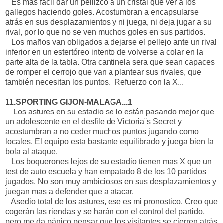
Es mas fácil dar un pellizco a un cristal que ver a los
gallegos haciendo goles. Acostumbran a encapsularse
atrás en sus desplazamientos y ni juega, ni deja jugar a su
rival, por lo que no se ven muchos goles en sus partidos.
Los maños van obligados a dejarse el pellejo ante un rival
inferior en un estertóreo intento de volverse a colar en la
parte alta de la tabla. Otra cantinela sera que sean capaces
de romper el cerrojo que van a plantear sus rivales, que
también necesitan los puntos. Refuerzo con la X...
11.SPORTING GIJON-MALAGA...1
Los astures en su estadio se lo están pasando mejor que
un adolescente en el desfile de Victoria¨s Secret y
acostumbran a no ceder muchos puntos jugando como
locales. El equipo esta bastante equilibrado y juega bien la
bola al ataque.
Los boquerones lejos de su estadio tienen mas X que un
test de auto escuela y han empatado 8 de los 10 partidos
jugados. No son muy ambiciosos en sus desplazamientos y
juegan mas a defender que a atacar.
Asedio total de los astures, ese es mi pronostico. Creo que
cogerán las riendas y se harán con el control del partido,
pero me da pánico pensar que los visitantes se cierren atrás