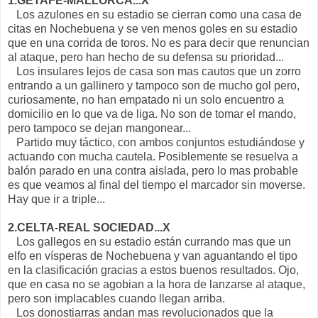
1.GETAFE-MALLORCA...X
Los azulones en su estadio se cierran como una casa de
citas en Nochebuena y se ven menos goles en su estadio
que en una corrida de toros. No es para decir que renuncian
al ataque, pero han hecho de su defensa su prioridad...
Los insulares lejos de casa son mas cautos que un zorro
entrando a un gallinero y tampoco son de mucho gol pero,
curiosamente, no han empatado ni un solo encuentro a
domicilio en lo que va de liga. No son de tomar el mando,
pero tampoco se dejan mangonear...
Partido muy táctico, con ambos conjuntos estudiándose y
actuando con mucha cautela. Posiblemente se resuelva a
balón parado en una contra aislada, pero lo mas probable
es que veamos al final del tiempo el marcador sin moverse.
Hay que ir a triple...
2.CELTA-REAL SOCIEDAD...X
Los gallegos en su estadio están currando mas que un
elfo en vísperas de Nochebuena y van aguantando el tipo
en la clasificación gracias a estos buenos resultados. Ojo,
que en casa no se agobian a la hora de lanzarse al ataque,
pero son implacables cuando llegan arriba.
Los donostiarras andan mas revolucionados que la