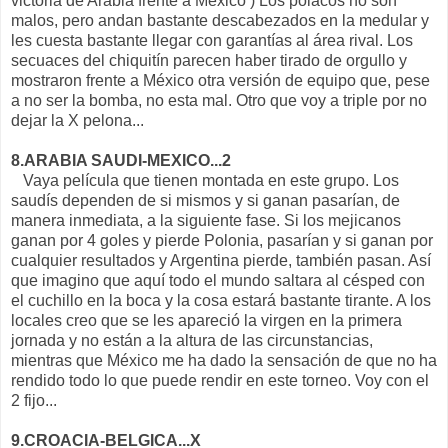
victoria de Arabia frente a México ) Los polacos no son
malos, pero andan bastante descabezados en la medular y
les cuesta bastante llegar con garantías al área rival. Los
secuaces del chiquitín parecen haber tirado de orgullo y
mostraron frente a México otra versión de equipo que, pese
a no ser la bomba, no esta mal. Otro que voy a triple por no
dejar la X pelona...
8.ARABIA SAUDI-MEXICO...2
Vaya película que tienen montada en este grupo. Los
saudís dependen de si mismos y si ganan pasarían, de
manera inmediata, a la siguiente fase. Si los mejicanos
ganan por 4 goles y pierde Polonia, pasarían y si ganan por
cualquier resultados y Argentina pierde, también pasan. Así
que imagino que aquí todo el mundo saltara al césped con
el cuchillo en la boca y la cosa estará bastante tirante. A los
locales creo que se les apareció la virgen en la primera
jornada y no están a la altura de las circunstancias,
mientras que México me ha dado la sensación de que no ha
rendido todo lo que puede rendir en este torneo. Voy con el
2 fijo...
9.CROACIA-BELGICA...X