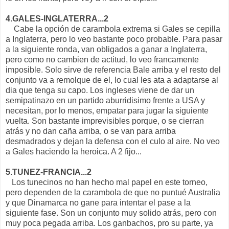
4.GALES-INGLATERRA...2
Cabe la opción de carambola extrema si Gales se cepilla
a Inglaterra, pero lo veo bastante poco probable. Para pasar
a la siguiente ronda, van obligados a ganar a Inglaterra,
pero como no cambien de actitud, lo veo francamente
imposible. Solo sirve de referencia Bale arriba y el resto del
conjunto va a remolque de el, lo cual les ata a adaptarse al
dia que tenga su capo. Los ingleses viene de dar un
semipatinazo en un partido aburridisimo frente a USA y
necesitan, por lo menos, empatar para jugar la siguiente
vuelta. Son bastante imprevisibles porque, o se cierran
atrás y no dan caña arriba, o se van para arriba
desmadrados y dejan la defensa con el culo al aire. No veo
a Gales haciendo la heroica. A 2 fijo...
5.TUNEZ-FRANCIA...2
Los tunecinos no han hecho mal papel en este torneo,
pero dependen de la carambola de que no puntué Australia
y que Dinamarca no gane para intentar el pase a la
siguiente fase. Son un conjunto muy solido atrás, pero con
muy poca pegada arriba. Los ganbachos, pro su parte, ya