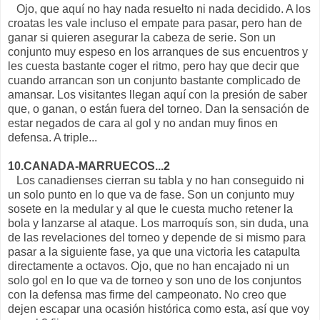
Ojo, que aquí no hay nada resuelto ni nada decidido. A los
croatas les vale incluso el empate para pasar, pero han de
ganar si quieren asegurar la cabeza de serie. Son un
conjunto muy espeso en los arranques de sus encuentros y
les cuesta bastante coger el ritmo, pero hay que decir que
cuando arrancan son un conjunto bastante complicado de
amansar. Los visitantes llegan aquí con la presión de saber
que, o ganan, o están fuera del torneo. Dan la sensación de
estar negados de cara al gol y no andan muy finos en
defensa. A triple...
10.CANADA-MARRUECOS...2
Los canadienses cierran su tabla y no han conseguido ni
un solo punto en lo que va de fase. Son un conjunto muy
sosete en la medular y al que le cuesta mucho retener la
bola y lanzarse al ataque. Los marroquís son, sin duda, una
de las revelaciones del torneo y depende de si mismo para
pasar a la siguiente fase, ya que una victoria les catapulta
directamente a octavos. Ojo, que no han encajado ni un
solo gol en lo que va de torneo y son uno de los conjuntos
con la defensa mas firme del campeonato. No creo que
dejen escapar una ocasión histórica como esta, así que voy