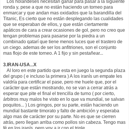
Los holandeses necesitan ganar para pasar a la siguiente
ronda y, pese a que no están haciendo un torneo para
enmarcar y que andan mas oxidados que la barandilla del
Titanic, Es cierto que no están desplegando las cualidades
que se esperaban de ellos, y que están ciertamente
apáticos de cara a crear ocasiones de gol, pero no creo que
tengan problemas para pasarse por la piedra a un
combinado qatarí que tiene menos luces que el trastero de
un ciego. ademas de ser los anfitriones, son el conjunto
mas flojo de este torneo. A 1 fijo y sin pestañear...
3.IRAN-USA...X
Al loro en este partido que esta en juego la segunda plaza
del grupo ( e incluso la primera ) A los iranís un empate les
valdría para certificar el pase, pero me huele que, por el
carácter que están mostrando, no se van a cerrar atrás a
esperar que pite el final el trencilla de turno ( por cierto,
árbitros muy malos he visto en lo que va mundial, se salvan
poquitos... ) Los gringos, por su parte, están haciendo un
mundial bastante timorato y falto de ambición y esperaba
algo mas de carácter por su parte. No es que se cierren
atrás, pero llegan arriba como pollos sin cabeza. Tengo mas
fé en los iranís, pero voy a ir con el triple...