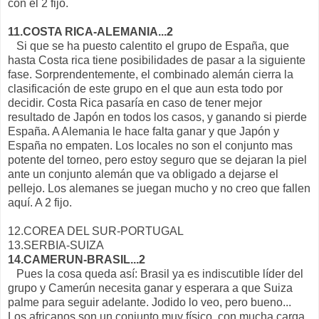
con el 2 fijo.
11.COSTA RICA-ALEMANIA...2
Si que se ha puesto calentito el grupo de España, que
hasta Costa rica tiene posibilidades de pasar a la siguiente
fase. Sorprendentemente, el combinado alemán cierra la
clasificación de este grupo en el que aun esta todo por
decidir. Costa Rica pasaría en caso de tener mejor
resultado de Japón en todos los casos, y ganando si pierde
España. A Alemania le hace falta ganar y que Japón y
España no empaten. Los locales no son el conjunto mas
potente del torneo, pero estoy seguro que se dejaran la piel
ante un conjunto alemán que va obligado a dejarse el
pellejo. Los alemanes se juegan mucho y no creo que fallen
aquí. A 2 fijo.
12.COREA DEL SUR-PORTUGAL
13.SERBIA-SUIZA
14.CAMERUN-BRASIL...2
Pues la cosa queda así: Brasil ya es indiscutible líder del
grupo y Camerún necesita ganar y esperara a que Suiza
palme para seguir adelante. Jodido lo veo, pero bueno...
Los africanos son un conjunto muy físico, con mucha carga